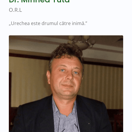
O.R.L
„Urechea este drumul către inimă.”